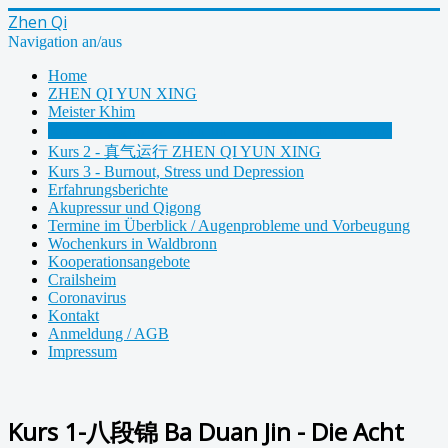
Zhen Qi
Navigation an/aus
Home
ZHEN QI YUN XING
Meister Khim
Kurs 1-八段锦 Ba Duan Jin - Die Acht Edlen Brokate
Kurs 2 - 真气运行 ZHEN QI YUN XING
Kurs 3 - Burnout, Stress und Depression
Erfahrungsberichte
Akupressur und Qigong
Termine im Überblick / Augenprobleme und Vorbeugung
Wochenkurs in Waldbronn
Kooperationsangebote
Crailsheim
Coronavirus
Kontakt
Anmeldung / AGB
Impressum
Kurs 1-八段锦 Ba Duan Jin - Die Acht